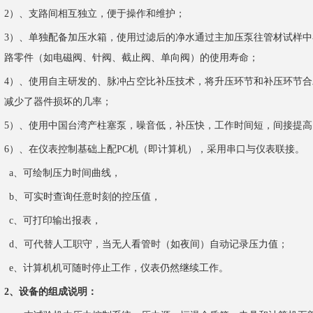
2
）、支路间相互独立，便于操作和维护；
3
）、单独配备加压水箱，使用过滤后的净水通过主加压泵往管材试样中
路零件（如电磁阀、针阀、截止阀、单向阀）的使用寿命；
4
）、使用自主研发的、脉冲占空比补压技术，将升压环节和补压环节合
减少了器件损坏的几率；
5
）、使用中国台湾产柱塞泵，噪音低，补压快，工作时间短，间接提高
6
）、在仪表控制基础上配
PC
机（即计算机），采用串口与仪表联接。
a
、可绘制压力时间曲线，
b
、可实时查询任意时刻的控压值，
c
、可打印输出报表，
d
、可代替人工职守，当无人看管时（如夜间）自动记录压力值；
e
、
计算机机可随时停止工作，仪表仍然继续工作。
2
、设备的组成说明：