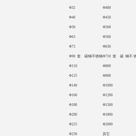
Ф32
Ф400
Ф40
Ф450
Ф50
Ф500
Ф63
Ф560
Ф75
Ф630
Ф90
套
碳钢
不锈钢
Ф710
套
碳 钢
不 
Ф110
Ф800
Ф125
Ф900
Ф140
Ф1000
Ф160
Ф1200
Ф180
Ф1500
Ф200
Ф1800
Ф225
Ф2000
Ф250
其它