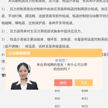
本试验机由压力控制系统、压力源、恒温介质箱、夹具和计算机五
1
）、压力控制系统在控制柜中由加压管路和电器控制两部分组成。加压
器、手动针阀、调流阀、连接管路等部件组成。电器控制部分由数字控
电磁阀、继电器、过热保护器、各种开关等组成。
2
）、压力源用来对主压力系统按试验条件提供总压力。
3
）、恒温介质箱主要由箱体、循环泵、加热器、冷凝器和温度控制系统
（或不锈钢）、保温层、试样支架和箱盖组成。
4
）、夹具为
A
型，设计试夹具的拆装更方便自如；楔型配合螺纹夹紧装
欢迎您！
理、夹紧速度快、密封可靠、拆卸方便的特点。
来自局域网的朋友！有什么可以帮
5
）、计算机配备的是品牌机，通过串口与控制柜相连。
助您的吗？
管材耐压管材静液压试验机密封夹具
技术规格
规格
单位
材质
规格
单位
材质
Ф16
Ф280
Ф20
Ф315
Ф25
Ф355