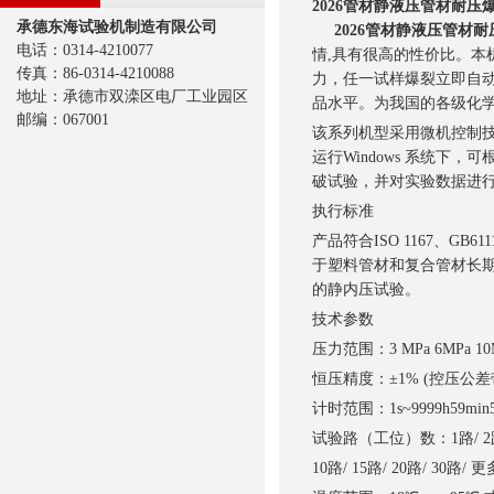
2026管材静液压管材耐压
承德东海试验机制造有限公司
2026管材静液压管材耐
电话：0314-4210077
情,具有很高的性价比。本机
传真：86-0314-4210088
力，任一试样爆裂立即自
地址：承德市双滦区电厂工业园区
品水平。为我国的各级化
邮编：067001
该系列机型采用微机控制
运行Windows 系统
破试验，并对实验数据进
执行标准
产品符合ISO 1167、GB6111
于塑料管材和复合管材长期
的静内压试验。
技术参数
压力范围：3 MPa 6MPa 10MP
恒压精度：±1% (控压公差带可
计时范围：1s~9999h59min5
试验路（工位）数：1路/ 2路/ 3
10路/ 15路/ 20路/ 30路/