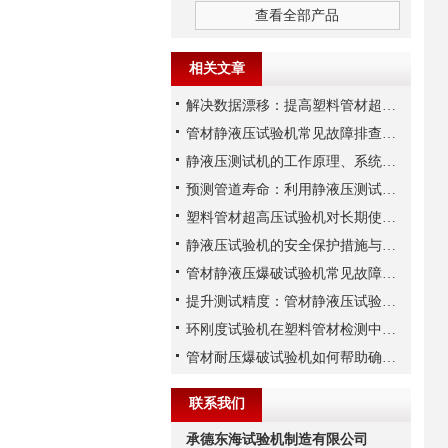
查看全部产品
相关文章
解决数据漂移：提高塑料管材超高压试验机压力传感器稳定性的三大措施
管材静液压试验机常见故障排查及液压系统维护实务
静液压测试机的工作原理、系统构成与技术参数详解
预测管道寿命：利用静液压测试机进行长期静液压强度试验
塑料管材超高压试验机对长期使用性能的预测能力分析
静液压试验机的安全保护措施与操作注意事项
管材静液压爆破试验机常见故障的检查方法
提升测试精度：管材静液压试验机校准的关键步骤
环刚度试验机在塑料管材检测中的试样制备与夹具选用规范
管材耐压爆破试验机如何帮助确保管道的安全运行？
联系我们
承德东海试验机制造有限公司