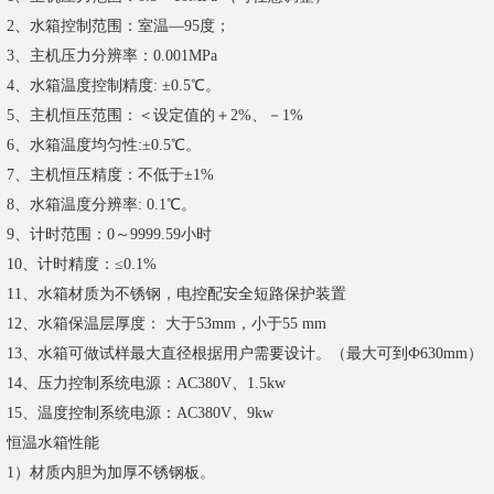
2、水箱控制范围：室温—95度；
3、主机压力分辨率：0.001MPa
4、水箱温度控制精度: ±0.5℃。
5、主机恒压范围：＜设定值的＋2%、－1%
6、水箱温度均匀性:±0.5℃。
7、主机恒压精度：不低于±1%
8、水箱温度分辨率: 0.1℃。
9、计时范围：0～9999.59小时
10、计时精度：≤0.1%
11、水箱材质为不锈钢，电控配安全短路保护装置
12、水箱保温层厚度： 大于53mm，小于55 mm
13、水箱可做试样最大直径根据用户需要设计。（最大可到Ф630mm）
14、压力控制系统电源：AC380V、1.5kw
15、温度控制系统电源：AC380V、9kw
恒温水箱性能
1）材质内胆为加厚不锈钢板。