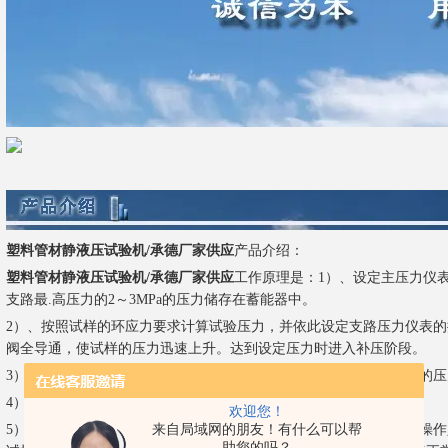
塑料管材静液压试验机/承德厂家供应
产品介绍：
塑料管材静液压试验机/承德厂家供应
工作原理是：1）、设定主压力仪
支路最.高压力的2～3MPa的压力储存在蓄能器中。
2）、按照试样的环应力要求计算试验压力，并依此设定支路压力仪表
阀全导通，使试样的压力迅速上升。达到设定压力时进入补压阶段。
3）、补压阶段时电磁阀依据仪表数据断续导通，使压力源蓄能器中的
4）、压力源的压力下降到设定压力下*，柱赛泵启动工作到上*停止。
欢迎您！
5）、本机同时具有运行、停止、渗漏预警、破裂识别等功能，实现操
来自局域网的朋友！有什么可以帮
助您的吗？