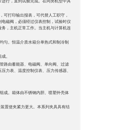
常进行，直到试验完成。在同类机型中具
值，可打印输出报表，可代替人工职守，
制电磁阀，必须经过仪表控制，试验时仪
业务，主机正常工作。当主机与计算机连
温均匀。恒温介质水箱分单热式和制冷制
组成。
压管路由蓄能器、电磁阀、单向阀、过滤
压压力表、温度控制仪表、压力传感器、
统组成。箱体由不锈钢内胆、喷塑外壳体
紧装置使夹紧力更大。本系列夹具具有结