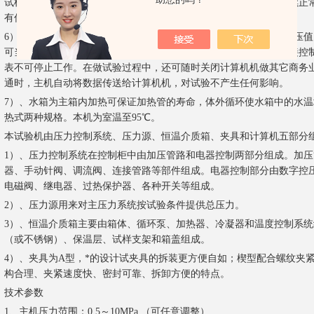
试样出现渗漏、破裂时自动报警并自动关闭该路，其它各路试验继续正
有优良的性能价格比，是替代进口的理想产品。
6）、该机有串口可外配计算机，绘制压力时间曲线，可实时查询控压
可当计算机机停止工作时，仪表仍然可继续工作。但计算机机不直接控
表不可停止工作。在做试验过程中，还可随时关闭计算机机做其它商务
通时，主机自动将数据传送给计算机机，对试验不产生任何影响。
7）、水箱为主箱内加热可保证加热管的寿命，体外循环使水箱中的水
热式两种规格。本机为室温至95℃。
本试验机由压力控制系统、压力源、恒温介质箱、夹具和计算机五部分
1）、压力控制系统在控制柜中由加压管路和电器控制两部分组成。加
器、手动针阀、调流阀、连接管路等部件组成。电器控制部分由数字控
电磁阀、继电器、过热保护器、各种开关等组成。
2）、压力源用来对主压力系统按试验条件提供总压力。
3）、恒温介质箱主要由箱体、循环泵、加热器、冷凝器和温度控制系
（或不锈钢）、保温层、试样支架和箱盖组成。
4）、夹具为A型，*的设计试夹具的拆装更方便自如；楔型配合螺纹夹
构合理、夹紧速度快、密封可靠、拆卸方便的特点。
技术参数
1、主机压力范围：0.5～10MPa （可任意调整）