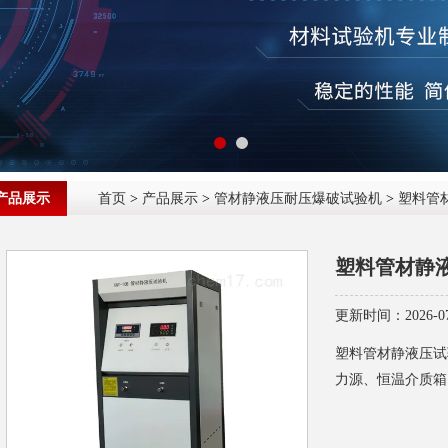
产品展示
首页
>
产品展示
>
管材静液压耐压爆破试验机
>
塑料管
塑料管材静
更新时间：2026-07
塑料管材静液压试
力源、恒温介质箱