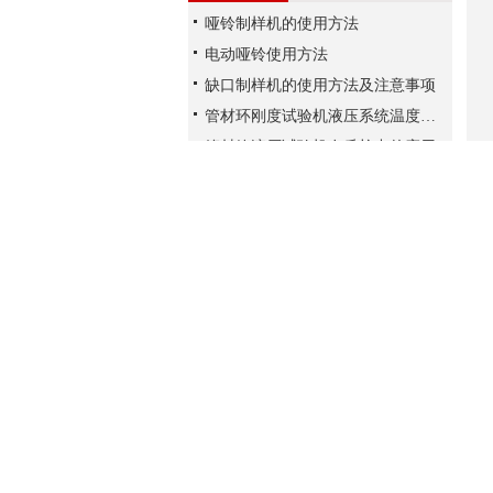
哑铃制样机的使用方法
电动哑铃使用方法
缺口制样机的使用方法及注意事项
管材环刚度试验机液压系统温度过高的危害及解决办法
管材静液压试验机在质检中的应用
预测管道寿命：利用静液压测试机进行长期静液压强度试验
阀门疲劳试验机相关介绍
分析仪器碳黑分散度测试仪产品简介
人为致使电子拉力试验机打滑的三个原因解析
万能试验机技术说明
联系我们
承德东海试验机制造有限公司
电话：0314-4210077
传真：86-0314-4210088
地址：承德市双滦区电厂工业园区
邮编：067001