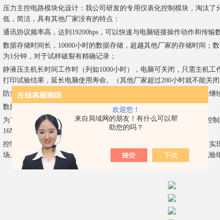
压力主控电路模块化设计：我公司研发的专用仪表化控制模块，淘汰了
低，简洁，具有其他厂家没有的特点：
通讯协议频率高，达到19200bps，可以快速与电脑链接操作动作和传输
数据存储时间长，10000小时的数据存储，超越其他厂家的存储时间；
为1分钟，对于试样破裂有精确记录；
静液压主机长时间工作时（列如1000小时），电脑可关闭，只需主机
打印试验结果，延长电脑使用寿命。（其他厂家超过200小时就不能关
防尘，防水雾，独立供电，互不干扰，一路有问题不影响其他路试验继
数据停电前自动保存功能，来电后数据不丢失；
欢迎您！
来自局域网的朋友！有什么可以帮
为了确保压力的准确性，在压力校正采用8点修正功能，逐级调校；控制精度：1
助您的吗？
16MP*，精度为0.01MPa。
控制模式多，具有运行、停止、渗漏、过压预警、破裂识别等功能，实
场。当试样出现渗漏、破裂时自动报警并自动关闭该路，其它各路试验