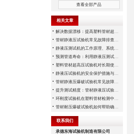
查看全部产品
相关文章
解决数据漂移：提高塑料管材超高压试验机压力传感器稳定性的三大措施
管材静液压试验机常见故障排查及液压系统维护实务
静液压测试机的工作原理、系统构成与技术参数详解
预测管道寿命：利用静液压测试机进行长期静液压强度试验
塑料管材超高压试验机对长期使用性能的预测能力分析
静液压试验机的安全保护措施与操作注意事项
管材静液压爆破试验机常见故障的检查方法
提升测试精度：管材静液压试验机校准的关键步骤
环刚度试验机在塑料管材检测中的试样制备与夹具选用规范
管材耐压爆破试验机如何帮助确保管道的安全运行？
联系我们
承德东海试验机制造有限公司