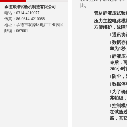
比。
承德东海试验机制造有限公司
电话：0314-4210077
管材静液压试验
传真：86-0314-4210088
压力主控电路模
地址：承德市双滦区电厂工业园区
方便维护，故障
邮编：067001
l
通讯协
l
数据存
率为
1
秒
l
静液压
束后，
200
小时
l
防尘，
l
数据停
l
为了确
兆帕
级
l
控制模
在试验
路，其