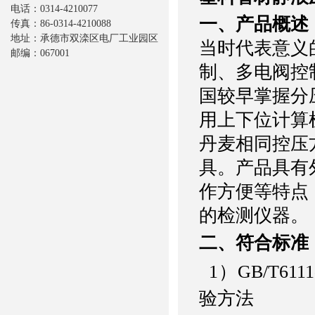
电话：0314-4210077
一、产品概述
传真：86-0314-4210088
地址：承德市双滦区电厂工业园区
当时代表意义
邮编：067001
制、多电阀控
国较早掌握分
用上下位计算
丹麦相同控压
具。
产品具有
作方便等特点
的检测仪器。
二、符合标准
1
）
GB/T6111
验方法