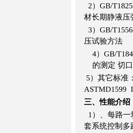
2
）
GB/T1825
材长期静液压
3
）
GB/T1556
压试验方法
4
）
GB/T184
的测定
切口
5
）其它标准
ASTMD1599
三、性能介绍
1
）、每路一
套系统控制多