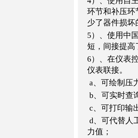
4
）、使用自
环节和补压环
少了器件损坏
5
）、使用中
短，间接提高
6
）、在仪表
仪表联接。
a
、可绘制压
b
、可实时查
c
、可打印输
d
、可代替人
力值；