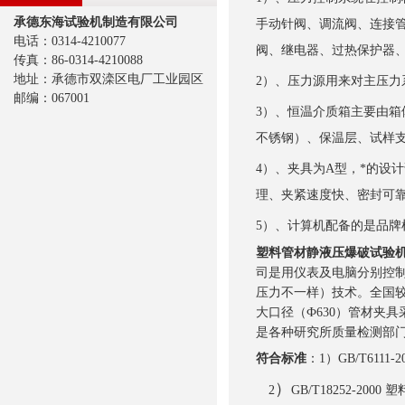
承德东海试验机制造有限公司
手动针阀、调流阀、连接
电话：0314-4210077
阀、继电器、过热保护器
传真：86-0314-4210088
地址：承德市双滦区电厂工业园区
2）、压力源用来对主压力
邮编：067001
3）、恒温介质箱主要由
不锈钢）、保温层、试样
4）、夹具为A型，*的设
理、夹紧速度快、密封可
5）、计算机配备的是品
塑料管材静液压爆破试验
司是用仪表及电脑分别控
压力不一样）技术。全国
大口径（Ф630）管材夹具
是各种研究所质量检测部
符合标准
：
1
）
GB/T6111-
）
2
GB/T18252-2000
塑