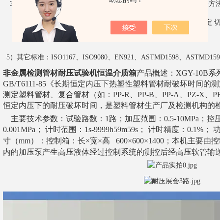
3
）
GB/T15560-1995
流体输送用塑料管材液压瞬时爆破和耐压试验方
4
）
GB/T18476
—
2001
流体输送用聚烯烃管材
耐裂纹扩展的测定
试验）
5
）其它标准：
ISO1167
、
ISO9080
、
EN921
、
ASTMD1598
、
ASTMD159
非金属检测管材耐压试验机恒温介质箱
产品概述：
XGY-10
GB/T6111-85《长期恒定内压下热塑性塑料管材耐破坏时间
测定塑料管材、复合管材（如：PP-R、PP-B、PP-A、PZ-X
恒定内压下的耐压破坏时间，是塑料管材生产厂及检测机构的
主要技术参数：试验路数：1路；加压范围：0.5-10MPa；控
0.001MPa；
计时范围：1s-9999h59m59s；
计时精度：0.1%；
功
寸（mm）：
控制箱：长×宽×高 600×600×1400；
本机主要由控
内的加压泵产生高压液体经过控制系统的测控后经高压软管输