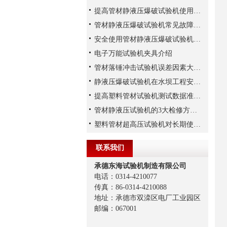
提高管材静液压爆破试验机使用寿命的维护策略
管材静液压爆破试验机常见故障的检查方法
安全使用管材静液压爆破试验机很重要
电子万能试验机夹具介绍
管材落锤冲击试验机误差因素大揭秘
静液压爆破试验机在水坝工程安全评估中的应用
提高塑料管材试验机测试数据准确性与重复性的要点
管材静液压试验机的3大检修方法,了解一下
塑料管材超高压试验机对长期使用性能的预测能力分析
联系我们
承德东海试验机制造有限公司
电话：0314-4210077
传真：86-0314-4210088
地址：承德市双滦区电厂工业园区
邮编：067001