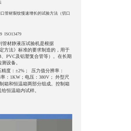
法
切口管材裂纹慢速增长的试验方法（切口
9
ISO13479
B系列管材静液压试验机是根据
的测定方法》标准的要求制造的，用于
、PB、PVC及铝塑复合管等）。在长期
检测设备。
压精度：±2%；
压力值分辨率：
率：1KW；电压：380V；
外型尺
制箱和恒温箱两部分组成。控制箱
送给恒温箱内试样。