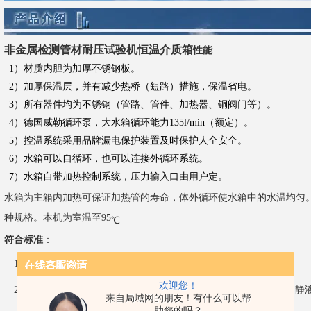
非金属检测管材耐压试验机恒温介质箱
性能
1）材质内胆为加厚不锈钢板。
2）加厚保温层，并有减少热桥（短路）措施，保温省电。
3）所有器件均为不锈钢（管路、管件、加热器、铜阀门等）。
4）德国威勒循环泵，大水箱循环能力
135l/min
（额定）。
5）控温系统采用品牌漏电保护装置及时保护人全安全。
6）水箱可以自循环，也可以连接外循环系统。
7）水箱自带加热控制系统，压力输入口由用户定。
水箱为主箱内加热可保证加热管的寿命，体外循环使水箱中的水温均匀
种规格。本机为室温至
95
℃
符合标准
：
1
）
GB/T6111-2003
流体输送用热塑性塑料管材
耐内压试验方法
欢迎您！
2
）
GB/T18252-2000
塑料管道系统用外推法对热塑性塑料管材长期静
来自局域网的朋友！有什么可以帮
助您的吗？