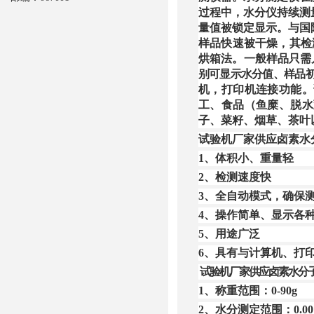
过程中，水分仪持续测
量值被锁定显示。与国
样品快速被干燥，其检
烘箱法。一般样品只需
别可显示水分值、样品
机，打印机连接功能。
工、食品（鱼糜、脱水
子、菜籽、烟草、茶叶
试验机厂家供应卤素水
1
、体积小、重量轻
2
、检测速度快
3
、全自动模式，确保
4
、操作简单、显示各
5
、用途广泛
6
、具有与计算机、打
试验机厂家供应卤素水分
1
、称重范围：
0-90g
2
、水分测定范围：
0.0