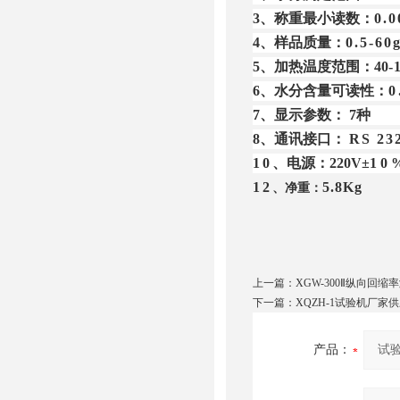
3
、称重最小读数：
0.
4
、样品质量：
0.5-6
5
、加热温度范围：40
-
6
、水分含量可读性：
7
、显示参数：
7
种
8
、通讯接口：
RS
10
、电源：
220V±
1
12
5.8Kg
、净重：
上一篇：
XGW-300Ⅱ纵向回
下一篇：
XQZH-1试验机厂家
产品：