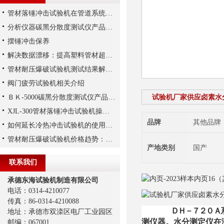
管材落锤冲击试验机在管道系统安全性评估和优化
分析仪器碳黑分散度测试仪产品简介
摆锤冲击保养
解决数据漂移：提高塑料管材超高压试验机压力传感器稳定性的三大措施
管材耐压爆破试验机测试结果解读及常见指标与评价方法
阀门疲劳试验机相关介绍
ＢＫ-5000碳黑分散度测试仪产品简介
试验机厂家供应卤素水
XJL-300管材落锤冲击试验机操作方法
品牌
其他品牌
如何延长冷热冲击试验机的使用寿命-1
管材耐压爆破试验机价格趋势：未来市场发展及投资建议
产地类别
国产
联系我们
承德东海试验机制造有限公司
电话：0314-4210077
传真：86-0314-4210088
ＤＨ－７２０Ａ
地址：承德市双滦区电厂工业园区
测仪器。水分测定仪在
邮编：067001