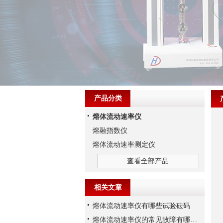
产品分类
熔体流动速率仪
熔融指数仪
熔体流动速率测定仪
查看全部产品
相关文章
熔体流动速率仪有哪些试验砝码
熔体流动速率仪的常见故障有哪些？