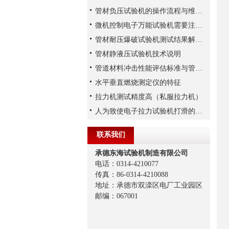
管材负压试验机的操作流程与维护建议
微机控制电子万能试验机需要注意的细节
管材耐压爆破试验机测试结果解读及常见指标与评价方法
管材静液压试验机技术说明
管道材料冲击性能评估标准与管材落锤冲击试验机的关系
水平垂直燃烧测定仪的特征
拉力机测试精度高（私服拉力机）
人为致使电子拉力试验机打滑的三个原因解析
联系我们
承德东海试验机制造有限公司
电话：0314-4210077
传真：86-0314-4210088
地址：承德市双滦区电厂工业园区
邮编：067001