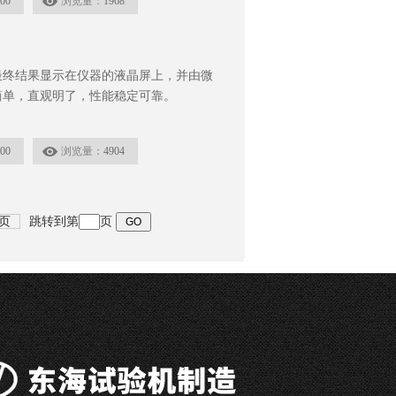
00
浏览量：
1968
最终结果显示在仪器的液晶屏上，并由微
简单，直观明了，性能稳定可靠。
询
00
浏览量：
4904
页
跳转到第
页