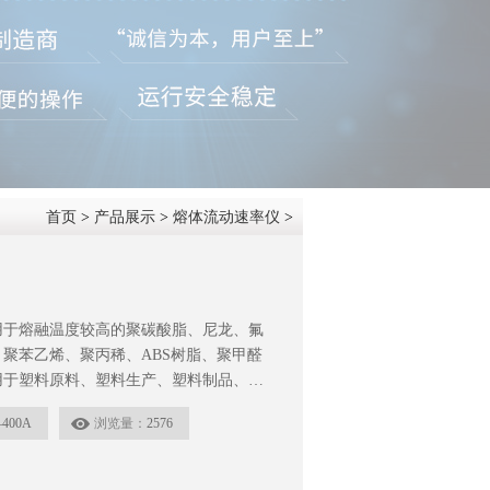
在线咨
首页
>
产品展示
>
熔体流动速率仪
>
用于熔融温度较高的聚碳酸脂、尼龙、氟
聚苯乙烯、聚丙稀、ABS树脂、聚甲醛
用于塑料原料、塑料生产、塑料制品、石
、商检部门。
400A
浏览量：
2576