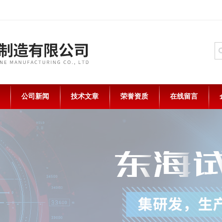
公司新闻
技术文章
荣誉资质
在线留言