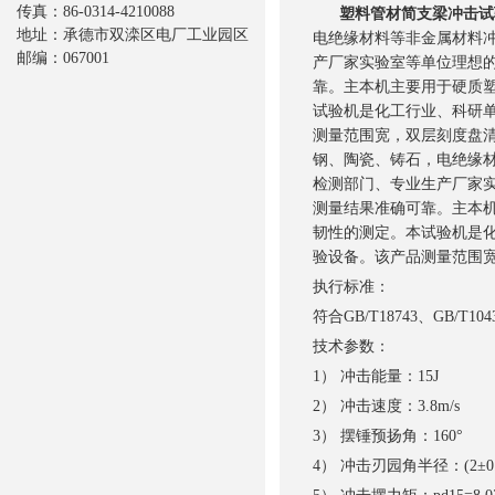
传真：86-0314-4210088
塑料管材简支梁冲击试
地址：承德市双滦区电厂工业园区
电绝缘材料等非金属材料
邮编：067001
产厂家实验室等单位理想
靠。主本机主要用于硬质
试验机是化工行业、科研
测量范围宽，双层刻度盘
钢、陶瓷、铸石，电绝缘
检测部门、专业生产厂家
测量结果准确可靠。主本
韧性的测定。本试验机是
验设备。该产品测量范围
执行标准：
符合GB/T18743、GB/T
技术参数：
1） 冲击能量：15J
2） 冲击速度：3.8m/s
3） 摆锤预扬角：160°
4） 冲击刃园角半径：(2±0