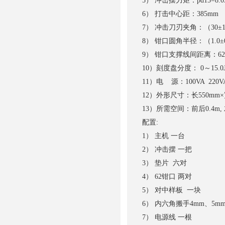
5） 冲击摆力矩：pd15=8.0
6） 打击中心距：385mm
7） 冲击刀刃夹角：（30±1
8） 钳口圆角半径：（1.0±
9） 钳口支撑线间距离：62
10）刻度盘分度： 0～15.0
11）电 源：100VA 220V
12）外形尺寸：长550mm×宽
13）所需空间：前后0.4m, 左
配置:
1） 主机 一台
2） 冲击摆 一把
3） 垫片 六对
4） 62钳口 两对
5） 对中样板 一块
6） 内六角搬手4mm、5m
7） 电源线 一根