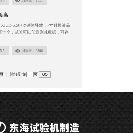
5.5
浏览量：
2527
度高
UD-5.5电动锤体释放，7寸触摸液晶
至十个，试验可以任意删减数据，可存
询
5.5
浏览量：
2306
页
跳转到第
页