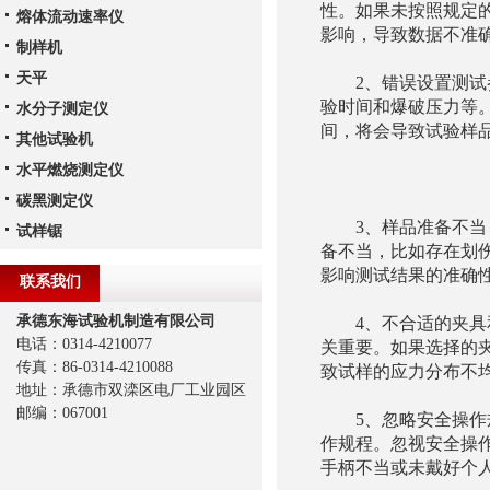
性。如果未按照规定
熔体流动速率仪
影响，导致数据不准
制样机
天平
2、错误设置测试参
验时间和爆破压力等
水分子测定仪
间，将会导致试验样
其他试验机
水平燃烧测定仪
碳黑测定仪
3、样品准备不当：
试样锯
备不当，比如存在划
影响测试结果的准确
联系我们
承德东海试验机制造有限公司
4、不合适的夹具和
电话：0314-4210077
关重要。如果选择的
传真：86-0314-4210088
致试样的应力分布不
地址：承德市双滦区电厂工业园区
邮编：067001
5、忽略安全操作规
作规程。忽视安全操
手柄不当或未戴好个