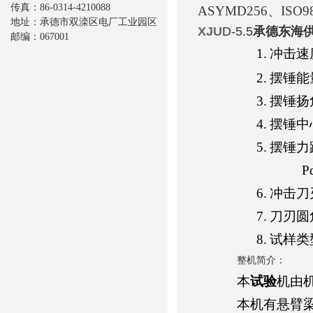
传真：86-0314-4210088
ASYMD256
、
ISO9
地址：承德市双滦区电厂工业园区
XJU
D-5.5
承德东海
邮编：067001
1.
冲击速
2.
摆锤能
3.
摆锤扬
4.
摆锤中
5.
摆锤力
P
6.
冲击刀
7.
刀刃圆
8.
试样类
整机简介：
本
试验
机由
本机有悬臂