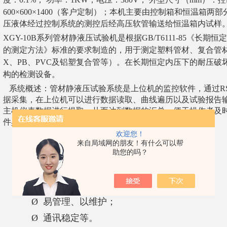
600×600×1400（客户定制）；
本机主要由控制箱和恒温箱两部
压液体经过控制系统的测控后经高压软管输送给恒温箱内试样
XGY-10B系列管材静液压试验机是根据GB/T6111-85《长
的测定方法》标准的要求制造的，用于测定塑料管材、复合管材（如：P
X、PB、PVC及铝塑复合管等）。在长期恒定内压下的耐压
构的检测设备。
系统概述：
管材静液压试验系统是上位机的监控软件，通过RS
据采集，在上位机可以进行数据读取、曲线遍历以及试验报告
主机仪表数据进行提取，从而达到数据的汇总，便于操作者及
件具有以下特点：
欢迎您！
Ø
便于操作、界面美观；
来自局域网的朋友！有什么可以帮
Ø
系统兼容性强；
助您的吗？
Ø
功能齐全；
Ø
数据准确；
Ø
易管理、以维护；
Ø
通讯稳定等。