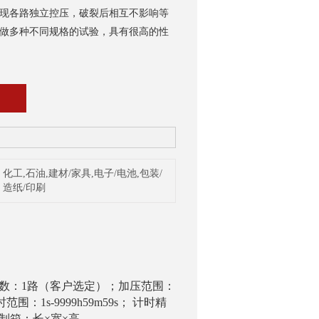
现各路独立控压，破裂后相互不影响等
做多种不同规格的试验，具有很高的性
化工,石油,建材/家具,电子/电池,包装/
造纸/印刷
数：1路（客户选定）；加压范围：
范围：1s-9999h59m59s；
计时精
制箱：长×宽×高