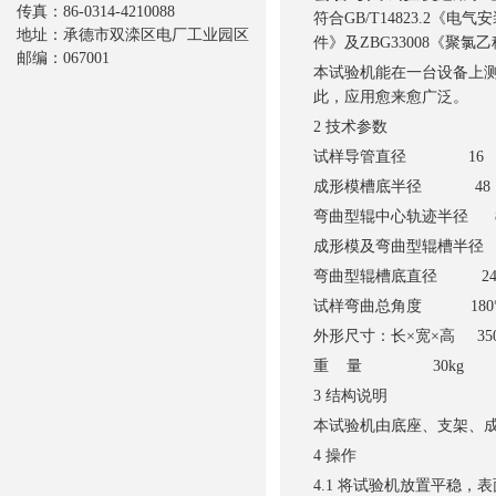
传真：86-0314-4210088
符合GB/T14823.2《
地址：承德市双滦区电厂工业园区
件》及ZBG33008《聚
邮编：067001
本试验机能在一台设备上
此，应用愈来愈广泛。
2 技术参数
试样导管直径 16 2
成形模槽底半径 48 
弯曲型辊中心轨迹半径 84 
成形模及弯曲型辊槽半径 8.1
弯曲型辊槽底直径 24 
试样弯曲总角度 180
外形尺寸：长×宽×高 350×
重 量 30kg
3 结构说明
本试验机由底座、支架、
4 操作
4.1 将试验机放置平稳，