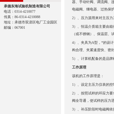
器、手动针阀、调流阀、
承德东海试验机制造有限公司
电磁阀、继电器、过热保
电话：0314-4210077
传真：86-0314-4210088
2
）、压力源用来对主压力
地址：承德市双滦区电厂工业园区
3
）、恒温介质箱主要由箱
邮编：067001
（或不锈钢）、保温层、
4
）、夹具为
A
型，*的设
构合理、夹紧速度快、密
5
）、计算机配备的是品牌
工作原理
该机的工作原理是：
1
）、设定主压力仪表的控
2
）、按照试样的环应力要
阀全导通，使试样的压力
3
）、补压阶段时电磁阀依