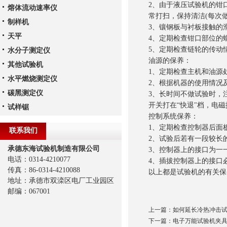
2、由于液压试验机的钳
熔体流动速率仪
常打扫，保持清洁(每次做
制样机
3、镶钢板与衬板接触的滑
天平
4、定期检查钳口部位的
5、定期检查链轮的传动
水分子测定仪
油源的保养：
其他试验机
1、定期检查主机和油源
水平燃烧测定仪
2、根据机器的使用情况
碳黑测定仪
3、长时间不做试验时，
开关打在“快退"档，电
试样锯
控制系统保养：
1、定期检查控制器后面
联系我们
2、试验后若有一段较长
承德东海试验机制造有限公司
3、控制器上的接口为一
电话：0314-4210077
4、插拔控制器上的接口
传真：86-0314-4210088
以上都是试验机的有关保
地址：承德市双滦区电厂工业园区
邮编：067001
上一篇：
如何延长冷热冲击
下一篇：
电子万能试验机夹