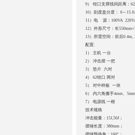
9） 钳口支撑线间距离：62
10）刻度盘分度： 0～15.0
11）电 源：100VA 220V
12）外形尺寸：长550mm×宽
13）所需空间：前后0.4m, 左
配置:
1） 主机 一台
2） 冲击摆 一把
3） 垫片 六对
4） 62钳口 两对
5） 对中样板 一块
6） 内六角搬手4mm、5m
7） 电源线 一根
技术规格
冲击能量：15J,50J；
摆锤长度：380mm；
摆锤预扬角：160°；