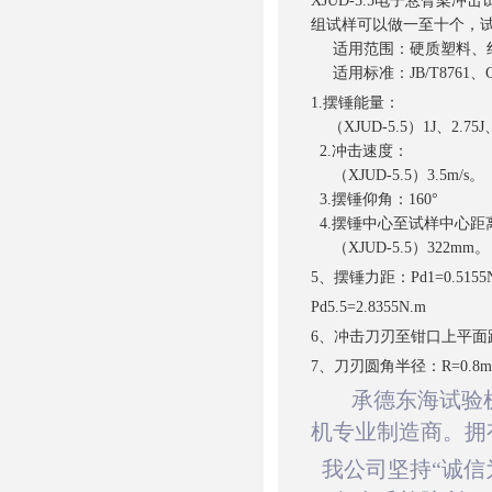
XJUD-5.5电子悬臂梁
组试样可以做一至十个，试
适用范围：硬质塑料、纤
适用标准：JB/T8761、GB/
1.摆锤能量：
（XJUD-5.5）1J、2.75J
2.冲击速度：
（XJUD-5.5）3.5m/s。
3.摆锤仰角：160°
4.摆锤中心至试样中心距
（XJUD-5.5）322mm。
5、摆锤力距：Pd1=0.5155N.
Pd5.5=2.8355N.m
6、冲击刀刃至钳口上平面距
7、刀刃圆角半径：R=0.8m
承德东
海
试验
机
专业
制造商。
拥
我公司
坚
持“
诚
信