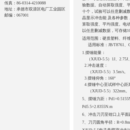
传真：86-0314-4210088
验数据。自动算取强度、平
地址：承德市双滦区电厂工业园区
十个，试验可以任意删减数
邮编：067001
晶显示冲击能 及各种参数
算取强度、平均强度。电动
以任意删减数据，可存储1
适用范围：硬质塑料、纤
适用标准：JB/T8761、GB/
1.摆锤能量：
（XJUD-5.5）1J、2.75J
2.冲击速度：
（XJUD-5.5）3.5m/s。
3.摆锤仰角：160°
4.摆锤中心至试样中心距
（XJUD-5.5）322mm。
5、摆锤力距：Pd1=0.5155N.
Pd5.5=2.8355N.m
6、冲击刀刃至钳口上平面距
7、刀刃圆角半径：R=0.8m