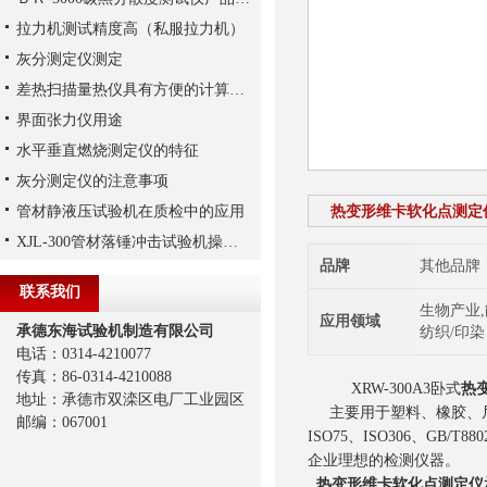
拉力机测试精度高（私服拉力机）
灰分测定仪测定
差热扫描量热仪具有方便的计算机数据处理系统
界面张力仪用途
水平垂直燃烧测定仪的特征
灰分测定仪的注意事项
管材静液压试验机在质检中的应用
热变形维卡软化点测定
XJL-300管材落锤冲击试验机操作方法
品牌
其他品牌
联系我们
生物产业,
应用领域
承德东海试验机制造有限公司
纺织/印染
电话：0314-4210077
传真：86-0314-4210088
XRW-300A3卧式
热
地址：承德市双滦区电厂工业园区
主要用于塑料、橡胶、尼
邮编：067001
ISO75、ISO306、GB
企业理想的检测仪器。
热变形维卡软化点测定仪