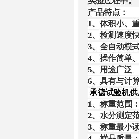
实验过程中。
产品特点：
1
、体积小、
2
、检测速度
3
、全自动模
4
、操作简单
5
、用途广泛
6
、具有与计
承德试验机供应
1
、称重范围
2
、水分测定
3
、称重最小
4
、样品质量