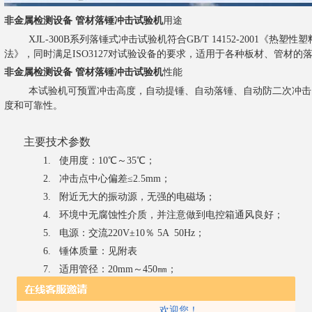
非金属检测设备 管材落锤冲击试验机
用途
XJL-300B
系列落锤式冲击试验机符合
GB/T 14152-2001
《热塑性塑
法》，同时满足
ISO3127
对试验设备的要求，适用于各种板材、管材的
非金属检测设备 管材落锤冲击试验机
性能
本试验机可预置冲击高度，自动提锤、自动落锤、自动防二次冲击
度和可靠性。
主要技术参数
1.
使用度：
10
℃～
35
℃；
2.
冲击点中心偏差≤
2.5mm
；
3.
附近无大的振动源，无强的电磁场；
4.
环境中无腐蚀性介质，并注意做到电控箱通风良好；
5.
电源：交流
220V
±
10
％
5A
50Hz
；
6.
锤体质量：见附表
7.
适用管径：
20mm
～
450
㎜；
8.
锤头：
SR5
、
SR10
、
SR30
、
D25
、
D90
9.
冲击高度：
50
～
2000
㎜；
欢迎您！