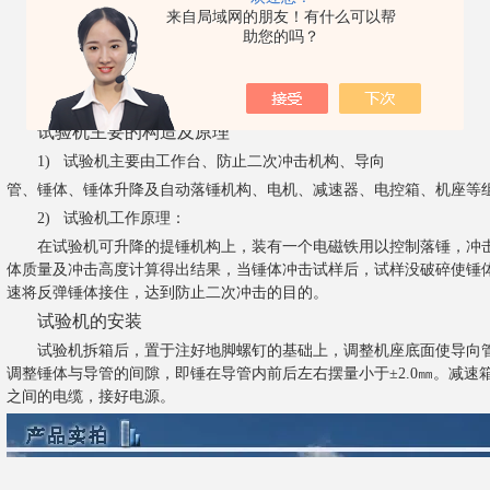
来自局域网的朋友！有什么可以帮
10.
高度定位误差：±
2
㎜；
助您的吗？
11.
外形尺寸：主机（长×宽×高）
760
㎜×
700
㎜×
3800
㎜
12.
整机重量：约
550
㎏。
试验机主要的构造及原理
1)
试验机主要由工作台、防止二次冲击机构、导向
管、锤体、锤体升降及自动落锤机构、电机、减速器、电控箱、机座等
2)
试验机工作原理：
在试验机可升降的提锤机构上，装有一个电磁铁用以控制落锤，冲
体质量及冲击高度计算得出结果，当锤体冲击试样后，试样没破碎使锤
速将反弹锤体接住，达到防止二次冲击的目的。
试验机的安装
试验机拆箱后，置于注好地脚螺钉的基础上，调整机座底面使导向
调整锤体与导管的间隙，即锤在导管内前后左右摆量小于±
2.0
㎜。减速
之间的电缆，接好电源。