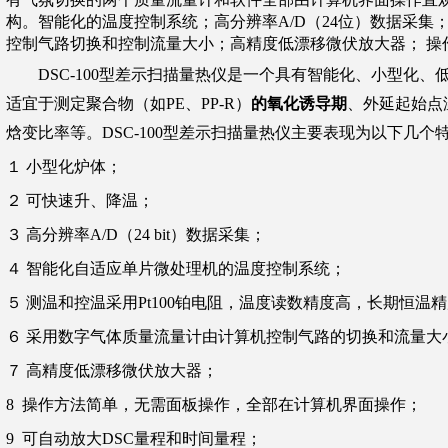
构。智能化的温度控制系统；高分辨率
A/D
（
24
位）数据采集
控制气路切换和控制流量大小；高精度低漂移微伏放大器； 操
DSC-100
型差示扫描量热仪是一个具有智能化、小型化、
适宜于测定聚合物（如
PE
、
PP-R
）
的氧化诱导期
、外延起始点
焓变比率等。
DSC-100
型差示扫描量热仪主要表现为以下几个
１ 小型化炉体；
２ 可快速升、降温；
３ 高分辨率
A/D
（
24 bit
）数据采集；
４ 智能化自适应单片微处理机的温度控制系统；
５ 测温和控温采用
Pt100
铂电阻，温度读数精度高，长期恒温精
６ 采用数字气体质量流量计由计算机控制气路的切换和流量大
７ 高精度低漂移微伏放大器；
8
操作方法简单，无需面板操作，全部在计算机界面操作；
9
可自动放大
DSC
量程和时间量程；