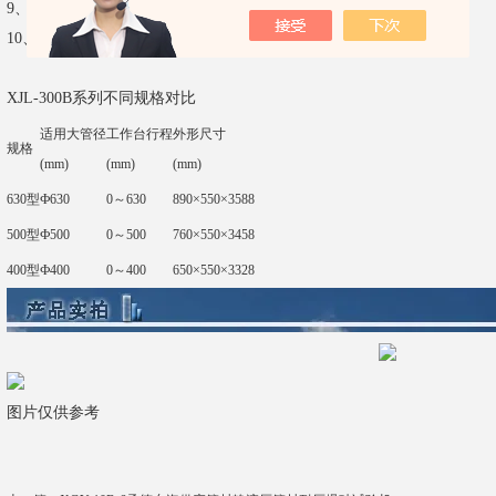
9、提锤、落锤方式：自动
10、操作界面：液晶，中文
XJL-300B系列不同规格对比
适用大管径
工作台行程
外形尺寸
规格
(mm)
(mm)
(mm)
630型
Ф630
0～630
890×550×3588
500型
Ф500
0～500
760×550×3458
400型
Ф400
0～400
650×550×3328
图片仅供参考