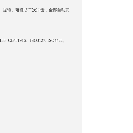
、提锤、落锤防二次冲击，全部自动完
153 GB/T1916、ISO3127. ISO4422、
询