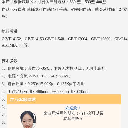
本产品根据底座的尺寸分为三种规格：630 型，500型 400型
自动化程度高,落锤既可自动也可手动。如先用自动，就会从挂锤，对零
成。
执行标准
GB/T14152、GB/T14153 GB/T11548、GB/T13664、GB/T16800、GB/T14
ASTMD2444等。
技术参数
1、使用环境：温度10~35℃，附近无大振动源，无强电磁场
2、电源：交流380V±10% 5A；350W。
3、锤体质量：0.250~15.00Kg，0.125Kg/每增量
4、工作台行程: 0～400mm 0～500mm 0～630mm
5、锤头半径：D25 D90
6、冲击高度：2000mm；
欢迎您！
来自局域网的朋友！有什么可以帮
7、高度定位误差: ±2mm
助您的吗？
8、防二次冲击率：100%。