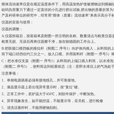
熔体流动速率仪是在规定温度条件下，用高温加热炉使被测物达到熔融状
砝码负荷重力下通过一定直径的小孔进行挤出试验,挤出物的质量折算为
产及科研单位的研究中，经常用“熔体（质量）流动速率"来表示高分子
仪器的安装与使用：
仪器的调整：
A:仪器拆箱后，按装箱单及附图一所注明的名称、数量清点与检查仪器
检查无损、无误后再将仪器擦干净，放在较稳固的工作台上。
B:把联接口模挡板的推拉杆（附图二 序号1）向炉体内推入，从料筒的
筒下端口径挡住约三分之一。放入口模。并用装料杆（附图一 序号5）
C：把水准仪支架（附图一 序号1）从料筒的上端口插入料筒，以水准
（附图二 序号5），使料筒达到铅垂状态（注：意即水准仪上的气泡处
注意事项：
1、单相电源插座必须有接地线孔，并可靠接地。
2、液晶显示器上若出现异常显示时，按“复位"键。
3、正常工作中，若炉温大于450℃，则软件保护，中断加热。
4、异常现象发生，如不能控温，不能显示等，应关机，进行检修
5、清洗活塞杆时，不能用硬物刮削。