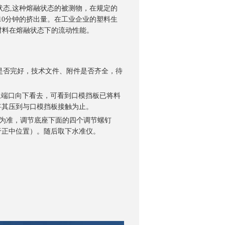
态,这种熔融状态的被测物，在规定的
10分钟的挤出量。在工业企业的塑料生
材料在熔融状态下的流动性能。
是否完好，技术文件、附件是否齐全，待
上端口向下看去，可看到口模挡板已将料
将其压到与口模挡板接触为止。
泡为准，调节底座下面的四个调节螺钉
于正中位置）。随后取下水准仪。