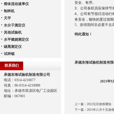
安全、有序。
熔体流动速率仪
3、公司各职员应保持节
制样机
4、公司有节假日活动行
天平
务安全，愉快的度过假期
5、疫情期间非必要不去
水分子测定仪
其他试验机
特此通知！
水平燃烧测定仪
碳黑测定仪
试样锯
承德东海试验机制造有限
联系我们
承德东海试验机制造有限公司
电话：0314-4210077
2021
年
9
传真：86-0314-4210088
地址：承德市双滦区电厂工业园区
邮编：067001
上一篇：
2022元旦放假通知
下一篇：
2021年八月十五放