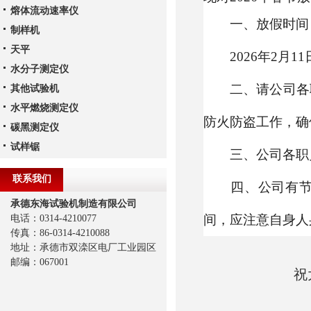
熔体流动速率仪
一、放假时间
制样机
天平
2026
年
2
月
11
水分子测定仪
二、请公司各职
其他试验机
水平燃烧测定仪
防火防盗工作，确
碳黑测定仪
试样锯
三、公司各职员
联系我们
四、公司有节假
承德东海试验机制造有限公司
间，应注意自身人
电话：0314-4210077
传真：86-0314-4210088
地址：承德市双滦区电厂工业园区
邮编：067001
祝